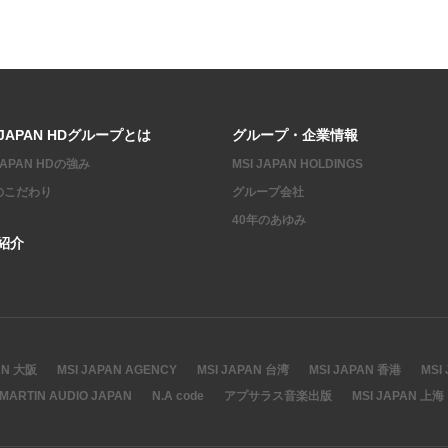
 JAPAN HDグループとは
グループ・企業情報
 JAPAN HDの強み
MSI JAPAN HOLDINGS
のこだわり
グループ会社
40年のあゆみ
紹介
AN 大阪
MSI JAPAN AGENCY
MSI JAPAN 台湾
MSI JAPAN 香港
MSI
MARTIN AUDIO JAPAN
N.A code
アプサラス音楽出版
MSI JAPAN 上海