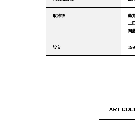
取締役
藤井 
上田
間藤
設立
19
ART COC