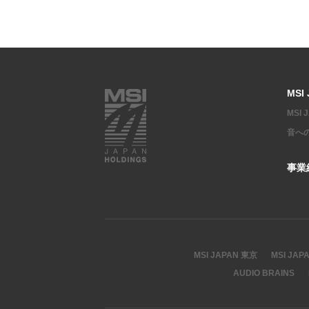
MSI
MSI
音へ
事業
MSI JAPAN 東京
MSI JAP
AUDIO BRAINS