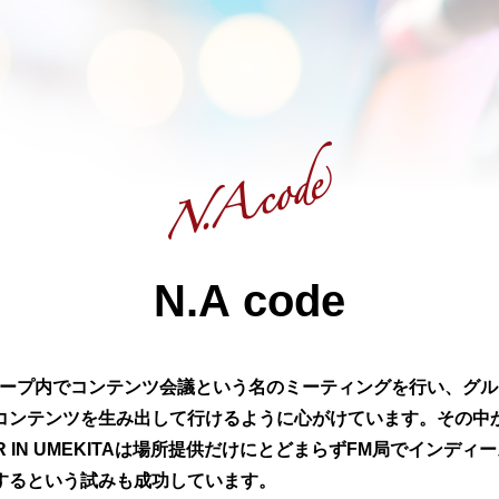
N
.
A
c
o
d
e
Nグループ内でコンテンツ会議という名のミーティングを行い、グ
コンテンツを生み出して行けるように心がけています。その中
KER IN UMEKITAは場所提供だけにとどまらずFM局でインデ
するという試みも成功しています。