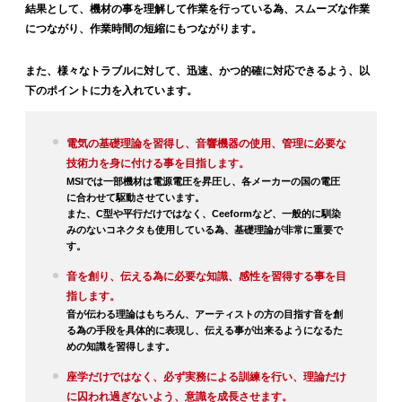
結果として、機材の事を理解して作業を行っている為、スムーズな作業
につながり、作業時間の短縮にもつながります。
また、様々なトラブルに対して、迅速、かつ的確に対応できるよう、以
下のポイントに力を入れています。
電気の基礎理論を習得し、音響機器の使用、管理に必要な
技術力を身に付ける事を目指します。
MSIでは一部機材は電源電圧を昇圧し、各メーカーの国の電圧
に合わせて駆動させています。
また、C型や平行だけではなく、Ceeformなど、一般的に馴染
みのないコネクタも使用している為、基礎理論が非常に重要で
す。
音を創り、伝える為に必要な知識、感性を習得する事を目
指します。
音が伝わる理論はもちろん、アーティストの方の目指す音を創
る為の手段を具体的に表現し、伝える事が出来るようになるた
めの知識を習得します。
座学だけではなく、必ず実務による訓練を行い、理論だけ
に囚われ過ぎないよう、意識を成長させます。