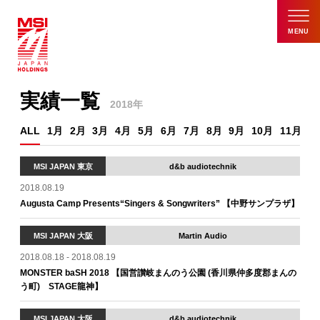
MENU
実績一覧
2018年
ALL
1月
2月
3月
4月
5月
6月
7月
8月
9月
10月
11月
1
MSI JAPAN 東京
d&b audiotechnik
2018.08.19
Augusta Camp Presents“Singers & Songwriters” 【中野サンプラザ】
MSI JAPAN 大阪
Martin Audio
2018.08.18 - 2018.08.19
MONSTER baSH 2018 【国営讃岐まんのう公園 (香川県仲多度郡まんの
う町) STAGE龍神】
MSI JAPAN 大阪
d&b audiotechnik