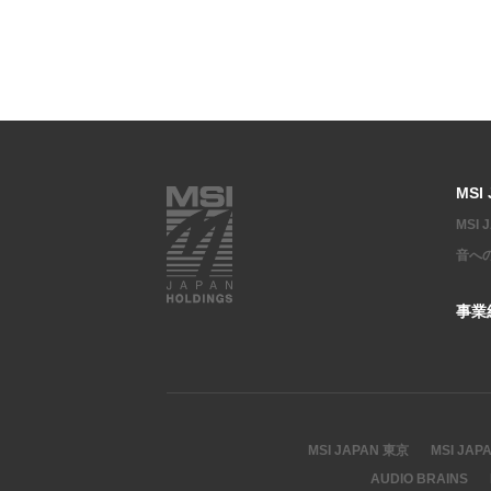
MSI
MSI
音へ
事業
MSI JAPAN 東京
MSI JAP
AUDIO BRAINS