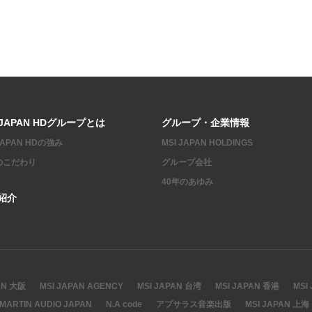
 JAPAN HDグループとは
グループ・企業情報
 JAPAN HDの強み
MSI JAPAN HOLDINGS
のこだわり
グループ会社
40年のあゆみ
紹介
AN 大阪
MSI JAPAN AGENCY
MSI JAPAN 台湾
MSI JAPAN 香港
MSI
MARTIN AUDIO JAPAN
N.A code
アプサラス音楽出版
MSI JAPAN 上海