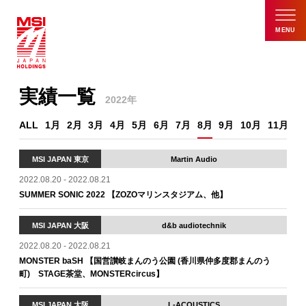
MENU
実績一覧
2022年
ALL
1月
2月
3月
4月
5月
6月
7月
8月
9月
10月
11月
1
MSI JAPAN 東京
Martin Audio
2022.08.20 - 2022.08.21
SUMMER SONIC 2022 【ZOZOマリンスタジアム、他】
MSI JAPAN 大阪
d&b audiotechnik
2022.08.20 - 2022.08.21
MONSTER baSH 【国営讃岐まんのう公園 (香川県仲多度郡まんのう
町) STAGE茶堂、MONSTERcircus】
MSI JAPAN 大阪
L-ACOUSTICS