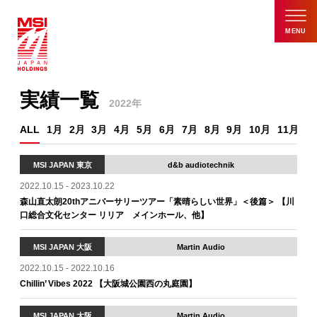
MENU
実績一覧
2022年
ALL
1月
2月
3月
4月
5月
6月
7月
8月
9月
10月
11月
1
MSI JAPAN 東京
d&b audiotechnik
2022.10.15 - 2023.10.22
森山直太朗20thアニバーサリーツアー「素晴らしい世界」＜後篇＞ 【川
口総合文化センター リリア メインホール、他】
MSI JAPAN 大阪
Martin Audio
2022.10.15 - 2022.10.16
Chillin’ Vibes 2022 【大阪城公園西の丸庭園】
MSI JAPAN 大阪
Martin Audio