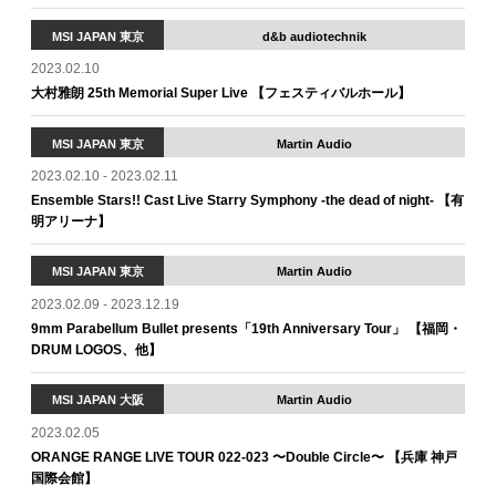
MSI JAPAN 東京
d&b audiotechnik
2023.02.10
大村雅朗 25th Memorial Super Live 【フェスティバルホール】
MSI JAPAN 東京
Martin Audio
2023.02.10 - 2023.02.11
Ensemble Stars!! Cast Live Starry Symphony -the dead of night- 【有
明アリーナ】
MSI JAPAN 東京
Martin Audio
2023.02.09 - 2023.12.19
9mm Parabellum Bullet presents「19th Anniversary Tour」 【福岡・
DRUM LOGOS、他】
MSI JAPAN 大阪
Martin Audio
2023.02.05
ORANGE RANGE LIVE TOUR 022-023 〜Double Circle〜 【兵庫 神戸
国際会館】