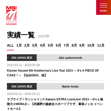
MENU
実績一覧
2023年
ALL
1月
2月
3月
4月
5月
6月
7月
8月
9月
10月
11月
1
MSI JAPAN 東京
d&b audiotechnik
2023.02.11 - 2023.03.18
Kiyono Yasuno 5th Anniversary Live Tour 2023 ～ It’s A PIECE OF
CAKE！～ 【仙台GIGS、他】
MSI JAPAN 東京
Martin Audio
2023.02.11 - 2023.03.12
ラブライブ！サンシャイン!! Aqours EXTRA LoveLive! 2023 ～It's a 無
限大☆WORLD～ 【武蔵野の森総合スポーツプラザ、幕張メッセ イベン
トホール】