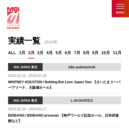
MENU
実績一覧
2010年
ALL
1月
2月
3月
4月
5月
6月
7月
8月
9月
10月
11月
1
MSI JAPAN 東京
d&b audiotechnik
2010.02.11 - 2010.02.18
WHITNEY HOUSTON / Nothing But Love Japan Tour 【さいたまスーパ
ーアリーナ、大阪城ホール】
MSI JAPAN 東京
L-ACOUSTICS
2010.02.10 - 2010.02.17
BIGBANG / BIGBANG presents 【神戸ワールド記念ホール、日本武道
館など】