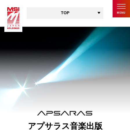
TOP
MENU
TOP
会社概要
実績一覧
お問い合わせ
ア
プ
サ
ラ
ス
音
楽
出
版