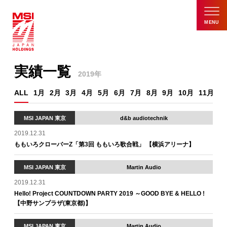
MENU
実績一覧
2019年
ALL
1月
2月
3月
4月
5月
6月
7月
8月
9月
10月
11月
1
MSI JAPAN 東京
d&b audiotechnik
2019.12.31
ももいろクローバーZ「第3回 ももいろ歌合戦」 【横浜アリーナ】
MSI JAPAN 東京
Martin Audio
2019.12.31
Hello! Project COUNTDOWN PARTY 2019 ～GOOD BYE & HELLO !
【中野サンプラザ(東京都)】
MSI JAPAN 東京
Martin Audio