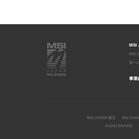
MSI
MSI
音へ
事業
MSI JAPAN 東京
MSI JAP
AUDIO BRAINS