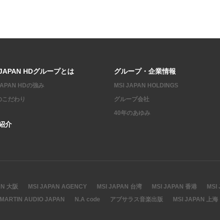
 JAPAN HDグループとは
グループ・企業情報
 JAPAN HDの強み
MSI JAPAN HOLDINGS
のこだわり
グループ会社
40年のあゆみ
紹介
AN 大阪
MSI JAPAN AGENCY
MSI JAPAN 台湾
MSI JAPAN 香港
MSI
MARTIN AUDIO JAPAN
N.A code
アプサラス音楽出版
MSI JAPAN 上海