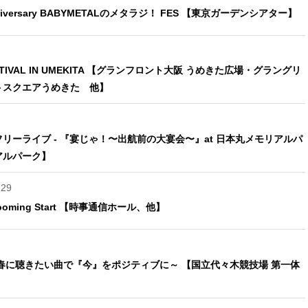
Anniversary BABYMETALのメタラジ！ FES 【東京ガーデンシアター】
FESTIVAL IN UMEKITA 【グランフロント大阪 うめきた広場・グラングリ
トスクエアうめきた 他】
リーライブ - 『宴じゃ！〜出航前の大宴会〜』at 日本丸メモリアルパ
アルパーク】
.29
Blooming Start 【時事通信ホール、他】
 ～春に聴きたい曲で『今』をポジティブに～ 【国立代々木競技場 第一体